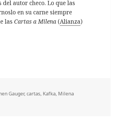
 del autor checo. Lo que las
árnoslo en su carne siempre
de las
Cartas a Milena
(
Alianza
)
tros
men Gauger
,
cartas
,
Kafka
,
Milena
ión con espectros