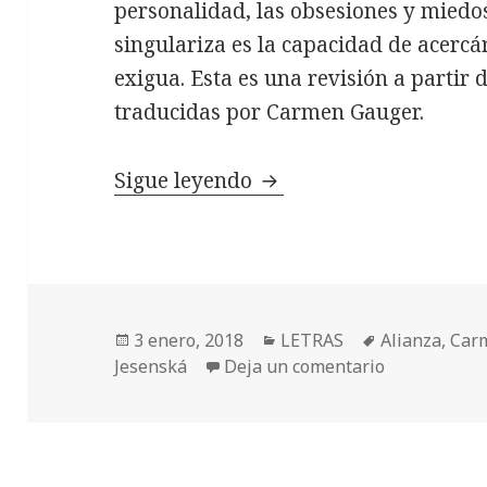
personalidad, las obsesiones y miedos
singulariza es la capacidad de acerc
exigua. Esta es una revisión a partir 
traducidas por Carmen Gauger.
Una relación con espec
Sigue leyendo
Publicado
Categorías
Etiquetas
3 enero, 2018
LETRAS
Alianza
,
Car
el
en Una relac
Jesenská
Deja un comentario