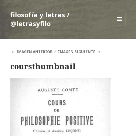
filosofía y letras /
@letrasyfilo
MENÚ
Y
WIDGETS
IMAGEN ANTERIOR
IMAGEN SIGUIENTE
coursthumbnail