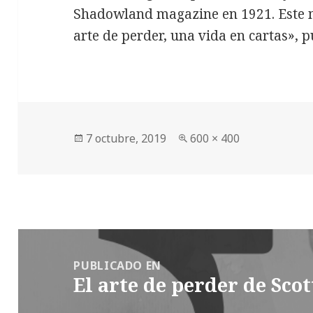
Shadowland magazine en 1921. Este mo
arte de perder, una vida en cartas», p
Publicado
Tamaño
7 octubre, 2019
600 × 400
el
completo
Navegación
de
PUBLICADO EN
El arte de perder de Scot
entradas