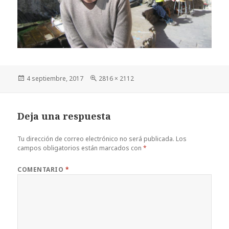
Publicado
Tamaño
4 septiembre, 2017
2816 × 2112
el
completo
Deja una respuesta
Tu dirección de correo electrónico no será publicada.
Los
campos obligatorios están marcados con
*
COMENTARIO
*