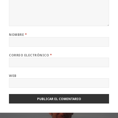
NOMBRE
*
CORREO ELECTRÓNICO
*
WEB
Navegación