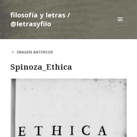
filosofía y letras /
@letrasyfilo
MENÚ
Y
WIDGETS
IMAGEN ANTERIOR
Spinoza_Ethica