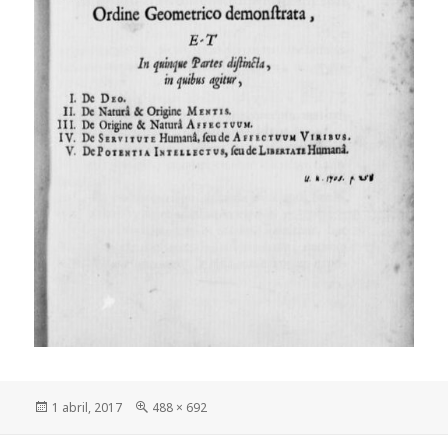
Publicado
Tamaño
1 abril, 2017
488 × 692
el
completo