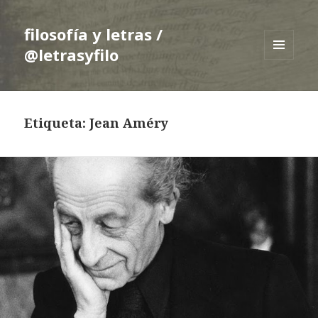
filosofía y letras /
@letrasyfilo
MENÚ
Y
WIDGETS
Etiqueta:
Jean Améry