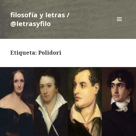
filosofía y letras /
@letrasyfilo
MENÚ
Y
WIDGETS
Etiqueta:
Polidori