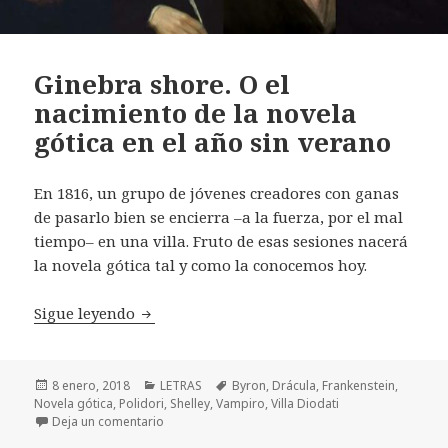
Ginebra shore. O el
nacimiento de la novela
gótica en el año sin verano
En 1816, un grupo de jóvenes creadores con ganas
de pasarlo bien se encierra –a la fuerza, por el mal
tiempo– en una villa. Fruto de esas sesiones nacerá
la novela gótica tal y como la conocemos hoy.
Ginebra shore. O el nacimiento de la novel
Sigue leyendo
Publicado
Categorías
Etiquetas
8 enero, 2018
LETRAS
Byron
,
Drácula
,
Frankenstein
,
el
Novela gótica
,
Polidori
,
Shelley
,
Vampiro
,
Villa Diodati
en Ginebra shore. O el nacimiento de la novela gó
Deja un comentario