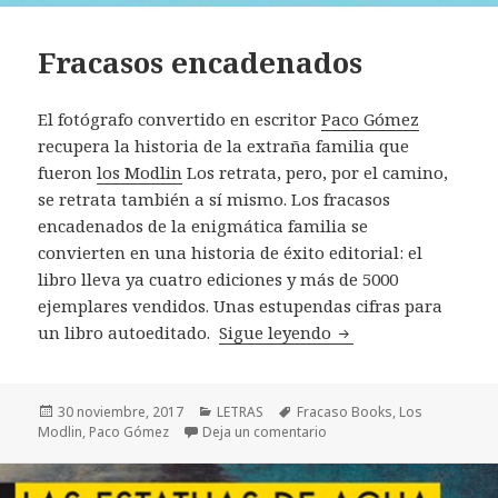
Fracasos encadenados
El fotógrafo convertido en escritor
Paco Gómez
recupera la historia de la extraña familia que
fueron
los Modlin
Los retrata, pero, por el camino,
se retrata también a sí mismo. Los fracasos
encadenados de la enigmática familia se
convierten en una historia de éxito editorial: el
libro lleva ya cuatro ediciones y más de 5000
ejemplares vendidos. Unas estupendas cifras para
Fracasos encadenad
un libro autoeditado.
Sigue leyendo
Publicado
Categorías
Etiquetas
30 noviembre, 2017
LETRAS
Fracaso Books
,
Los
el
en Fracasos encadenados
Modlin
,
Paco Gómez
Deja un comentario