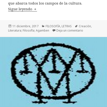
que abarca todos los campos de la cultura.
El relato era el fuego
Sigue leyendo
Publicado
Categorías
Etiquetas
11 diciembre, 2017
FILOSOFÍA
,
LETRAS
Creación
,
el
en El relato era e
Literatura; Filosofía; Agamben
Deja un comentario