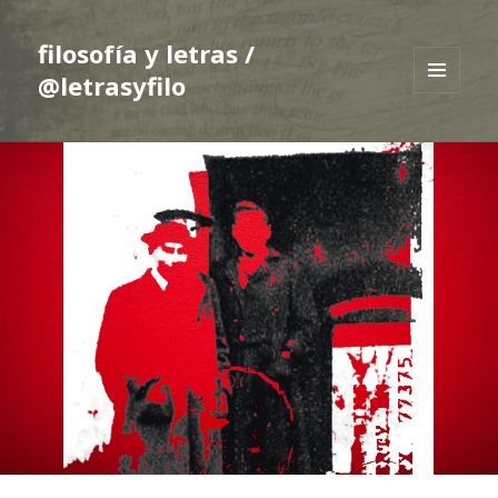
filosofía y letras /
@letrasyfilo
MENÚ
Y
WIDGETS