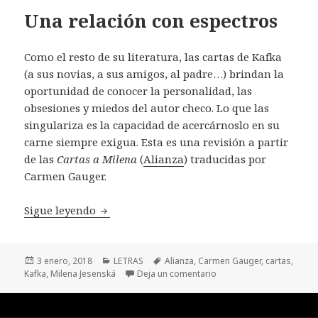
Una relación con espectros
Como el resto de su literatura, las cartas de Kafka
(a sus novias, a sus amigos, al padre…) brindan la
oportunidad de conocer la personalidad, las
obsesiones y miedos del autor checo. Lo que las
singulariza es la capacidad de acercárnoslo en su
carne siempre exigua. Esta es una revisión a partir
de las
Cartas a Milena
(
Alianza
) traducidas por
Carmen Gauger.
Una relación con espectros
Sigue leyendo
Publicado
Categorías
Etiquetas
3 enero, 2018
LETRAS
Alianza
,
Carmen Gauger
,
cartas
,
el
en Una relación con esp
Kafka
,
Milena Jesenská
Deja un comentario