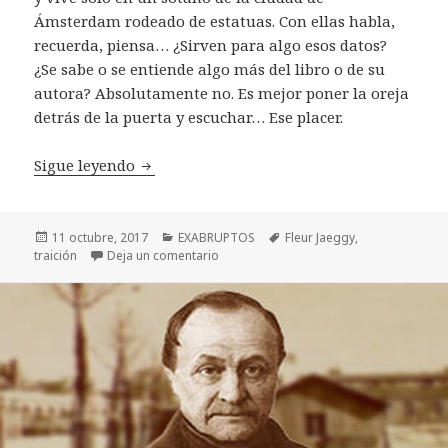
Ámsterdam rodeado de estatuas. Con ellas habla,
recuerda, piensa… ¿Sirven para algo esos datos?
¿Se sabe o se entiende algo más del libro o de su
autora? Absolutamente no. Es mejor poner la oreja
detrás de la puerta y escuchar… Ese placer.
Fleur Jaeggy: «Traicionar es bueno»
Sigue leyendo
Publicado
Categorías
Etiquetas
11 octubre, 2017
EXABRUPTOS
Fleur Jaeggy
,
el
en Fleur Jaeggy: «Traicionar es bueno»
traición
Deja un comentario